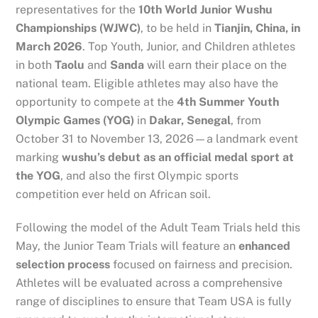
representatives for the
10th World Junior Wushu
Championships (WJWC)
, to be held in
Tianjin, China, in
March 2026
. Top Youth, Junior, and Children athletes
in both
Taolu
and
Sanda
will earn their place on the
national team. Eligible athletes may also have the
opportunity to compete at the
4th Summer Youth
Olympic Games (YOG)
in
Dakar, Senegal
, from
October 31 to November 13, 2026—a landmark event
marking
wushu’s debut as an official medal sport at
the YOG
, and also the first Olympic sports
competition ever held on African soil.
Following the model of the Adult Team Trials held this
May, the Junior Team Trials will feature an
enhanced
selection process
focused on fairness and precision.
Athletes will be evaluated across a comprehensive
range of disciplines to ensure that Team USA is fully