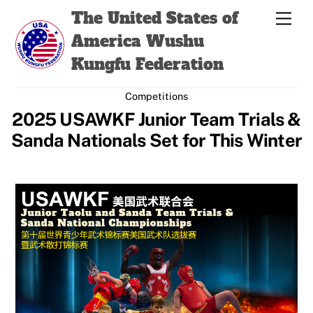
Skip
Back
The United States of
Men
to
To
America Wushu
content
Top
Kungfu Federation
Competitions
2025 USAWKF Junior Team Trials &
Sanda Nationals Set for This Winter